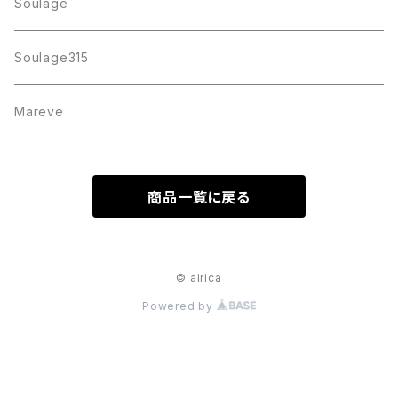
Soulage
Soulage315
Mareve
商品一覧に戻る
© airica
Powered by