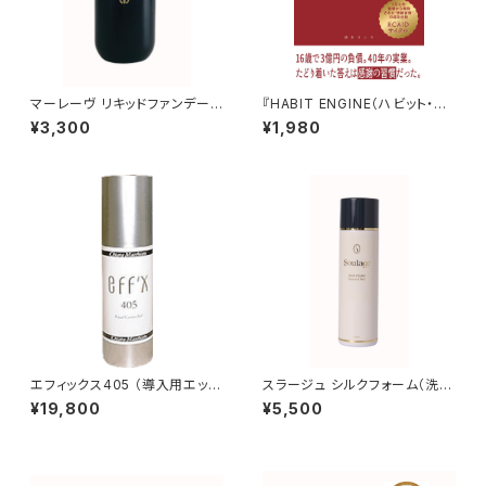
マーレーヴ リキッドファンデーシ
『HABIT ENGINE（ハビット・エ
ョン
ンジン）〜成功を生み出す感謝
¥3,300
¥1,980
の習慣革命〜』清水ヨシカ（著）
エフィックス405 （導入用エッセ
スラージュ シルクフォーム（洗顔
ンスジェル[美白・アンチエイジ
料）
¥19,800
¥5,500
ング]極性-）