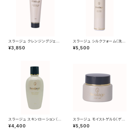
スラージュ クレンジングジェル（
スラージュ シルクフォーム（洗顔
クレンジング）
料）
¥3,850
¥5,500
スラージュ スキンローション（化
スラージュ モイストゲルG（ゲル
粧水）
状化粧水）
¥4,400
¥5,500