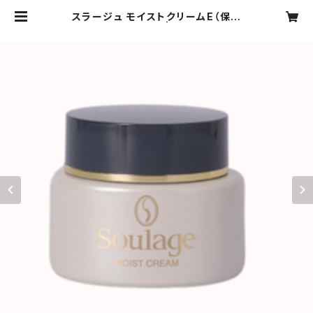
スラージュ モイストクリームE（保湿
用クリーム） | airica